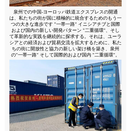
泉州での中国-ヨーロッパ鉄道エクスプレスの開通
は、私たちの街が国に積極的に統合するためのもう一
つの大きな進歩です "一帯一路" イニシアチブと国際
および国内の新しい開発パターン "二重循環"、そし
て革新的な実践を継続的に探求する。それは、ユーラ
シアとの経済および貿易交流を拡大するために、私た
ちの街に開放性と協力の新しい架け橋を築き、泉州
の"一帯一路" そして国際的および国内 "二重循環"。