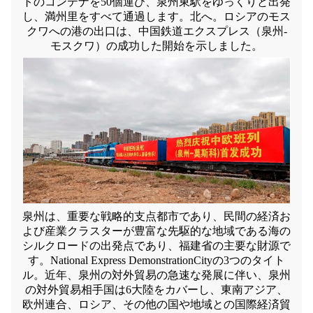
トのコンテナを50個運び、泉州東駅をゆっくりと出発
し、満州里をすべて通過します。北へ。ロシアのモス
クワへの港の出口は、中国鉄道エクスプレス（泉州-
モスクワ）の成功した開始を示しました。
泉州は、重要な戦略的支点都市であり、民間の経済お
よび産業クラスターが豊富な先駆的な地域である海の
シルクロードの出発点であり、福建省の主要な財源で
す。National Express DemonstrationCityの3つのタイト
ル。近年、泉州の対外貿易の急速な発展に伴い、泉州
の対外貿易相手国は6大陸をカバーし、東南アジア、
欧州連合、ロシア、その他の国や地域との国際経済貿