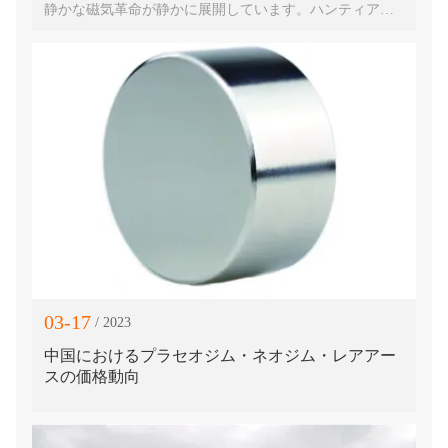
静かな磁気革命が静かに展開しています。ハンティアン
リンの粒子効果から、哪哪の幽体離脱の魂の量子化レン
ダリング、山と川の動的シミュレーションからアオビン
氷竜の鱗の物理的モデリングまで、磁気に関連する技術
原理は、デジタル形式の特殊効果制作のあらゆる側面に
深く組み込まれています。物理世界とデジタル空間にま
たがるこの磁気の応用は、アニメ映画業界の技術的限界
を再定義しています。
03-17
/ 2023
中国におけるプラセオジム・ネオジム・レアアー
スの価格動向