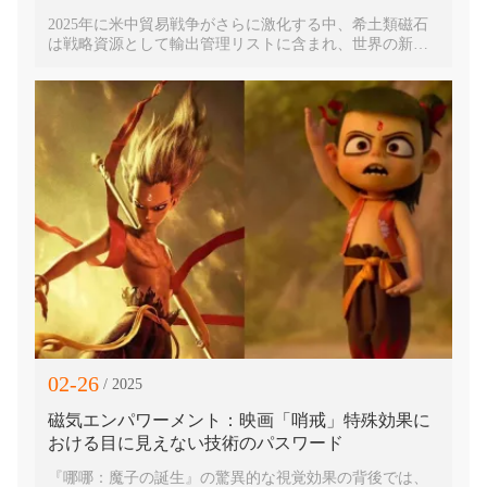
2025年に米中貿易戦争がさらに激化する中、希土類磁石
は戦略資源として輸出管理リストに含まれ、世界の新エ
ネルギー、電子機器製造、防衛産業といった重要分野に
おけるサプライチェーンに深刻な課題をもたらしていま
す。こうした状況下、中国の深圳恒慈電子有限公司は、
希土類磁石業界における20年にわたる技術蓄積、グロー
バルな通関ネットワーク、保税サービス能力を活かし、
「ワンストップ・サプライチェーン・ソリューション」
を立ち上げ、国際的な顧客のためにコンプライアンス遵
守の輸出チャネルを開拓し、コア材料の安定供給を確保
しています。恒慈電子は「技術＋サービス」の両輪で事
業を展開し、グローバル企業にとって貿易障壁への対応
における信頼できるパートナーとなっています。
02-26
/ 2025
磁気エンパワーメント：映画「哨戒」特殊効果に
おける目に見えない技術のパスワード
『哪哪：魔子の誕生』の驚異的な視覚効果の背後では、