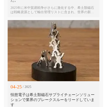
た。
2025年に米中貿易戦争がさらに激化する中、希土類磁石
は戦略資源として輸出管理リストに含まれ、世界の新エ
ネルギー、電子機器製造、防衛産業といった重要分野に
おけるサプライチェーンに深刻な課題をもたらしていま
す。こうした状況下、中国の深圳恒慈電子有限公司は、
希土類磁石業界における20年にわたる技術蓄積、グロー
バルな通関ネットワーク、保税サービス能力を活かし、
「ワンストップ・サプライチェーン・ソリューション」
を立ち上げ、国際的な顧客のためにコンプライアンス遵
守の輸出チャネルを開拓し、コア材料の安定供給を確保
しています。恒慈電子は「技術＋サービス」の両輪で事
業を展開し、グローバル企業にとって貿易障壁への対応
における信頼できるパートナーとなっています。
04-25
/ 2025
恒慈電子は希土類磁石サプライチェーンソリュー
ションで業界のブレークスルーをリードしていま
す