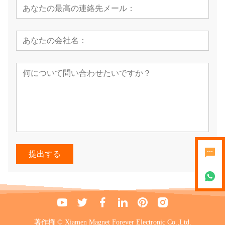
提出する
著作権 © Xiamen Magnet Forever Electronic Co.,Ltd.